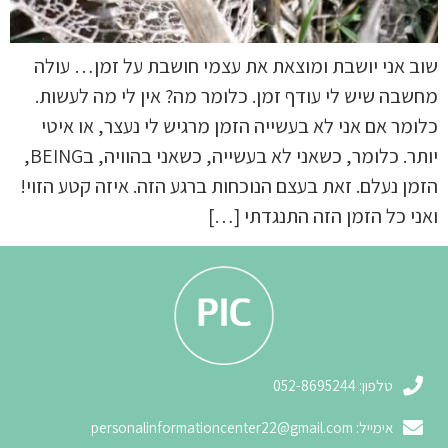
שוב אני יושבת ומוצאת את עצמי חושבת על זמן… עולה
מחשבה שיש לי עודף זמן. כלומר מה? אין לי מה לעשות.
כלומר אם אני לא בעשייה הזמן מרגיש לי נעצר, או איטי
יותר. כלומר, כשאני לא בעשייה, כשאני בהוויה, בBEING,
הזמן נעלם. זאת בעצם הנוכחות ברגע הזה. איזה קטע הזוי!
3
ואני כל הזמן הזה התנגדתי […]
טלפון: 052-8695244
אימייל:
personalinformationcenter22@gmail.com