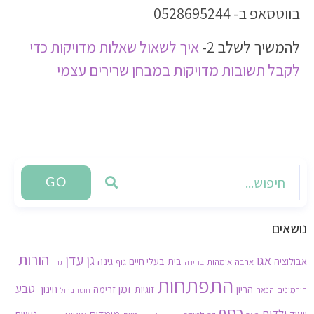
בווטסאפ ב- 0528695244
להמשיך לשלב 2-
איך לשאול שאלות מדויקות כדי
לקבל תשובות מדויקות במבחן שרירים עצמי
GO
נושאים
הורות
גן עדן
אגו
גינה
אבולוציה
בית
בעלי חיים
אהבה
אימהות
גוף
בחירה
גרון
התפתחות
זמן
טבע
חינוך
הריון
זוגיות
זרימה
הורמונים
הנאה
חוסר ברזל
כסף