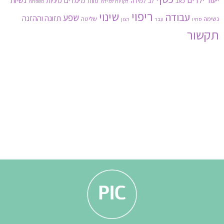
ילדים
נשיות
ייעוד
מימדים
מיניות
כאב
לב
למידה
מוות
לקויות למידה
משפחה
ריפוי
שינוי
עבודה
שפע
תזונה וההזנה
נשימה
שליטה
סתיו
עבר
רצון
תקשור
3