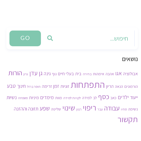
GO
נושאים
הורות
גן עדן
אגו
גינה
אבולוציה
בית
בעלי חיים
אהבה
אימהות
גוף
בחירה
גרון
התפתחות
זמן
טבע
חינוך
הריון
זוגיות
זרימה
הורמונים
הנאה
חוסר ברזל
כסף
ילדים
נשיות
ייעוד
מימדים
מיניות
כאב
לב
למידה
מוות
לקויות למידה
משפחה
ריפוי
שינוי
עבודה
שפע
תזונה וההזנה
נשימה
שליטה
סתיו
עבר
רצון
תקשור