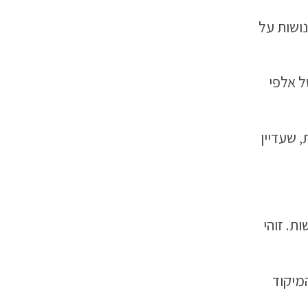
נושות על
ל אלפי
, שעדיין
ת. זוהי
המיקוד