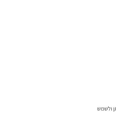
תן ולשמש