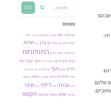
GO
 שבהם
נושאים
אגו
דו.
אבולוציה
בית
אהבה
אימהות
בחירה
הורות
גן עדן
גינה
בעלי חיים
גוף
גרון
התפתחות
הריון
הורמונים
הנאה
זמן
טבע
חינוך
ייעוד
זוגיות
זרימה
חוסר ברזל
כסף
ילדים
גש.
כאב
לב
למידה
לקויות למידה
נשיות
מימדים
מיניות
מוות
נשימה
משפחה
ים שלהם
ריפוי
שינוי
עבודה
סתיו
עבר
רצון
יוביים.
תקשור
שפע
תזונה וההזנה
שליטה