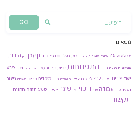
GO
נושאים
הורות
גן עדן
אגו
גינה
אבולוציה
בית
בעלי חיים
אהבה
אימהות
גוף
בחירה
גרון
התפתחות
זמן
טבע
חינוך
הריון
זוגיות
זרימה
הורמונים
הנאה
חוסר ברזל
כסף
ילדים
נשיות
ייעוד
מימדים
מיניות
כאב
לב
למידה
מוות
לקויות למידה
משפחה
ריפוי
שינוי
עבודה
שפע
תזונה וההזנה
נשימה
שליטה
סתיו
עבר
רצון
תקשור