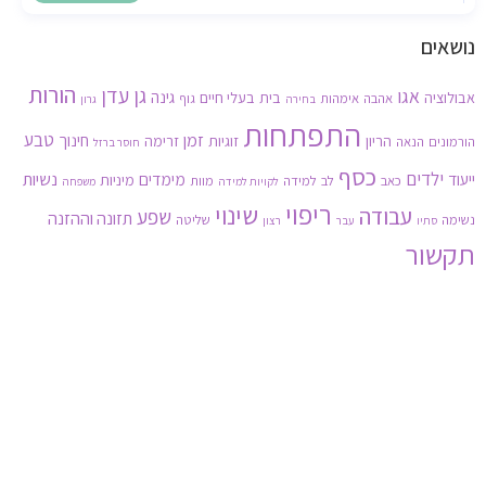
נושאים
הורות
גן עדן
אגו
גינה
אבולוציה
בית
בעלי חיים
אהבה
אימהות
גוף
בחירה
גרון
התפתחות
זמן
טבע
חינוך
הריון
זוגיות
זרימה
הורמונים
הנאה
חוסר ברזל
כסף
ילדים
נשיות
ייעוד
מימדים
מיניות
כאב
לב
למידה
מוות
לקויות למידה
משפחה
ריפוי
שינוי
עבודה
שפע
תזונה וההזנה
נשימה
שליטה
סתיו
עבר
רצון
תקשור
3