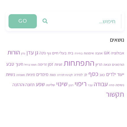
GO
נושאים
הורות
גן עדן
אגו
גינה
אבולוציה
בית
בעלי חיים
אהבה
אימהות
גוף
בחירה
גרון
התפתחות
זמן
טבע
חינוך
הריון
זוגיות
זרימה
הורמונים
הנאה
חוסר ברזל
כסף
ילדים
נשיות
ייעוד
מימדים
מיניות
כאב
לב
למידה
מוות
לקויות למידה
משפחה
ריפוי
שינוי
עבודה
שפע
תזונה וההזנה
נשימה
שליטה
סתיו
עבר
רצון
תקשור