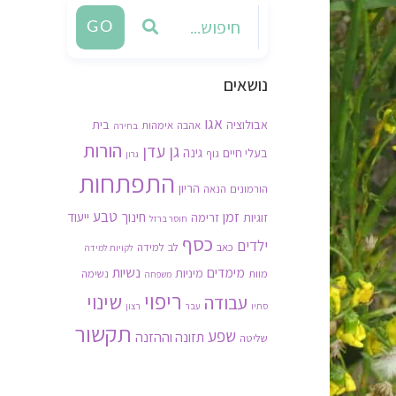
GO
נושאים
אגו
אבולוציה
בית
אהבה
אימהות
בחירה
הורות
גן עדן
גינה
בעלי חיים
גוף
גרון
התפתחות
הריון
הורמונים
הנאה
זמן
טבע
חינוך
ייעוד
זוגיות
זרימה
חוסר ברזל
כסף
ילדים
כאב
לב
למידה
לקויות למידה
נשיות
מימדים
מיניות
מוות
נשימה
משפחה
ריפוי
שינוי
עבודה
סתיו
עבר
רצון
תקשור
שפע
תזונה וההזנה
שליטה