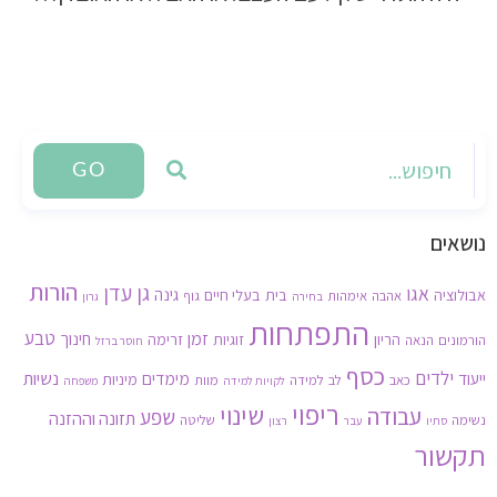
GO
נושאים
הורות
גן עדן
אגו
גינה
אבולוציה
בית
בעלי חיים
אהבה
אימהות
גוף
בחירה
גרון
התפתחות
זמן
טבע
חינוך
הריון
זוגיות
זרימה
הורמונים
הנאה
חוסר ברזל
כסף
ילדים
נשיות
ייעוד
מימדים
מיניות
כאב
לב
למידה
מוות
לקויות למידה
משפחה
ריפוי
שינוי
עבודה
שפע
תזונה וההזנה
נשימה
שליטה
סתיו
עבר
רצון
תקשור