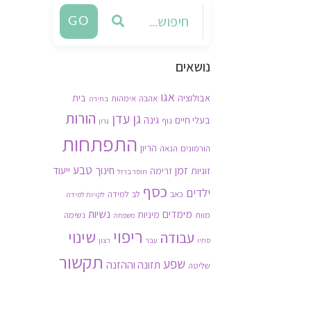
GO
נושאים
אגו
אבולוציה
בית
אהבה
אימהות
בחירה
הורות
גן עדן
גינה
בעלי חיים
גוף
גרון
התפתחות
הריון
הורמונים
הנאה
זמן
טבע
חינוך
ייעוד
זוגיות
זרימה
חוסר ברזל
כסף
ילדים
כאב
לב
למידה
לקויות למידה
נשיות
מימדים
מיניות
מוות
נשימה
משפחה
ריפוי
שינוי
עבודה
סתיו
עבר
רצון
תקשור
שפע
תזונה וההזנה
שליטה