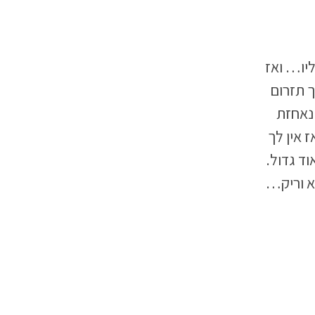
יו… ואז
ך תזרום
נאחזת
 אין לך
ד גדול.
לא וריק…