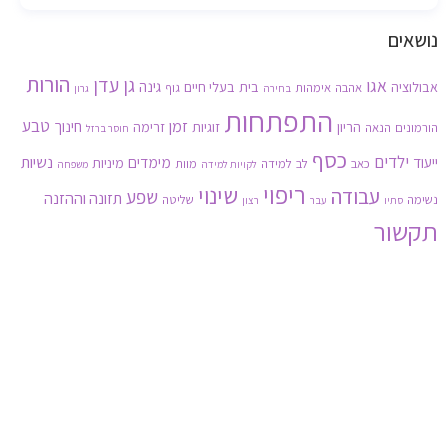
נושאים
הורות
גן עדן
אגו
גינה
אבולוציה
בית
בעלי חיים
אהבה
אימהות
גוף
בחירה
גרון
התפתחות
זמן
טבע
חינוך
הריון
זוגיות
זרימה
הורמונים
הנאה
חוסר ברזל
כסף
ילדים
נשיות
ייעוד
מימדים
מיניות
כאב
לב
למידה
מוות
לקויות למידה
משפחה
ריפוי
שינוי
עבודה
שפע
תזונה וההזנה
נשימה
שליטה
סתיו
עבר
רצון
תקשור
3