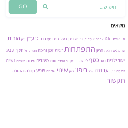
GO
נושאים
הורות
גן עדן
אגו
גינה
אבולוציה
בית
בעלי חיים
אהבה
אימהות
גוף
בחירה
גרון
התפתחות
זמן
טבע
חינוך
הריון
זוגיות
זרימה
הורמונים
הנאה
חוסר ברזל
כסף
ילדים
נשיות
ייעוד
מימדים
מיניות
כאב
לב
למידה
מוות
לקויות למידה
משפחה
ריפוי
שינוי
עבודה
שפע
תזונה וההזנה
נשימה
שליטה
סתיו
עבר
רצון
תקשור