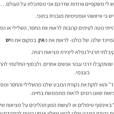
ש לי משקפיים וורודות שדרכם אני מסתכלת על העולם…
ש בי איזושהי אופטימיות מובנית בתוכי.
ייתי נוטה לעיתים קרובות לראות את החסר, השלילי או המ
המיינד שלנו. של כולנו- לראות את ה
אין
. במקום את ה
יש
יבלתי תרגיל נפלא ליצירת מציאות רצויה.
התקבלו דרכי עבור אנשים אחרים. ולבסוף החלטתי להתנ
בעצמי.
וד" והוא לוקח את נקודת המבט שלנו מהשלילי והחסר ומס
אות שאנו רוצים לראות מתממשת בחיינו.
באינסוף טיפולים או לעשות המון תהליכים על מציאות של
את נקודת המבט שלנו לכיוון שאליו אנחנו רוצים להתקדם=