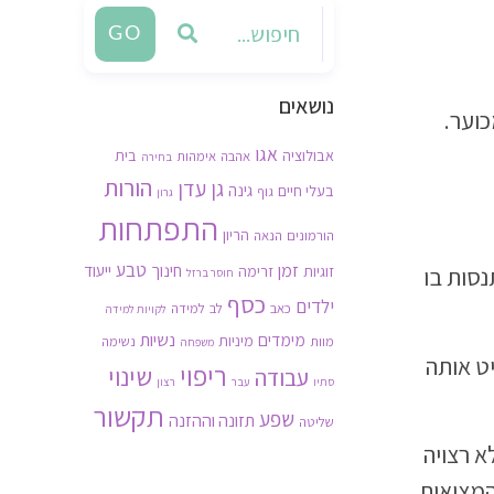
GO
נושאים
כוער.
אגו
אבולוציה
בית
אהבה
אימהות
בחירה
הורות
גן עדן
גינה
בעלי חיים
גוף
גרון
התפתחות
הריון
הורמונים
הנאה
זמן
טבע
חינוך
ייעוד
זוגיות
זרימה
סות בו
חוסר ברזל
כסף
ילדים
כאב
לב
למידה
לקויות למידה
נשיות
מימדים
מיניות
מוות
נשימה
משפחה
יט אותה
ריפוי
שינוי
עבודה
סתיו
עבר
רצון
תקשור
שפע
תזונה וההזנה
שליטה
א רצויה
המציאות