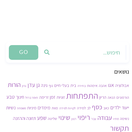
GO
נושאים
הורות
גן עדן
אגו
גינה
אבולוציה
בית
בעלי חיים
אהבה
אימהות
גוף
בחירה
גרון
התפתחות
זמן
טבע
חינוך
הריון
זוגיות
זרימה
הורמונים
הנאה
חוסר ברזל
כסף
ילדים
נשיות
ייעוד
מימדים
מיניות
כאב
לב
למידה
מוות
לקויות למידה
משפחה
ריפוי
שינוי
עבודה
שפע
תזונה וההזנה
נשימה
שליטה
סתיו
עבר
רצון
תקשור