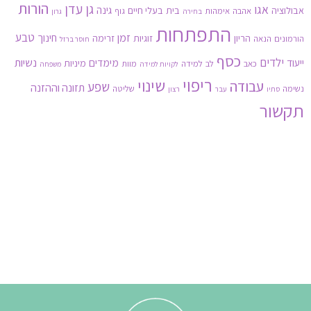
הורות
גן עדן
אגו
גינה
אבולוציה
בית
בעלי חיים
אהבה
אימהות
גוף
בחירה
גרון
התפתחות
זמן
טבע
חינוך
הריון
זוגיות
זרימה
הורמונים
הנאה
חוסר ברזל
כסף
ילדים
נשיות
ייעוד
מימדים
מיניות
כאב
לב
למידה
מוות
לקויות למידה
משפחה
ריפוי
שינוי
עבודה
שפע
תזונה וההזנה
נשימה
שליטה
סתיו
עבר
רצון
תקשור
3