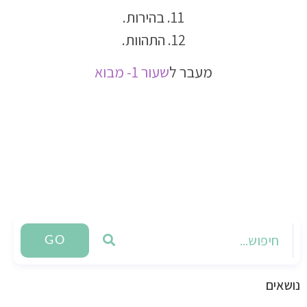
11. בהירות.
12. התהוות.
מעבר ל
שעור 1- מבוא
GO
נושאים