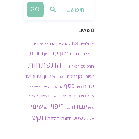
GO
נושאים
אגו
אבולוציה
בית
אהבה
אימהות
בחירה
הורות
גן עדן
גינה
בעלי חיים
גוף
גרון
התפתחות
הריון
הורמונים
הנאה
זמן
טבע
חינוך
ייעוד
זוגיות
זרימה
חוסר ברזל
כסף
ילדים
כאב
לב
למידה
לקויות למידה
נשיות
מימדים
מיניות
מוות
נשימה
משפחה
ריפוי
שינוי
עבודה
סתיו
עבר
רצון
תקשור
שפע
תזונה וההזנה
שליטה