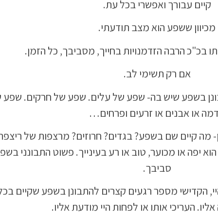
קיים עבורך ואפשרי בכל עת.
מכיוון ששפע הוא מצב תודעתי.
תו בכ"כ הרבה הזדמנויות בחייך, מסביבך, כל הזמן.
אם רק תשימי לב.
בונן בשפע שיש בה- שפע של עלים. שפע של חרקים. שפע ש
מה או אבנים או זרעים ופרחים…
ן- מה קיים שם בשפע? בגדים? חרוזים? מרצפות של ריצפ
 יפה או מכוער, טוב או רע בעינייך. פשוט התבונני בשפ
סביבך.
י, הקדישי מספר רגעים קצרים להתבונן בשפע שקיים בכל
ליו. העריכי אותו או לפחות היי מודעת אליו.