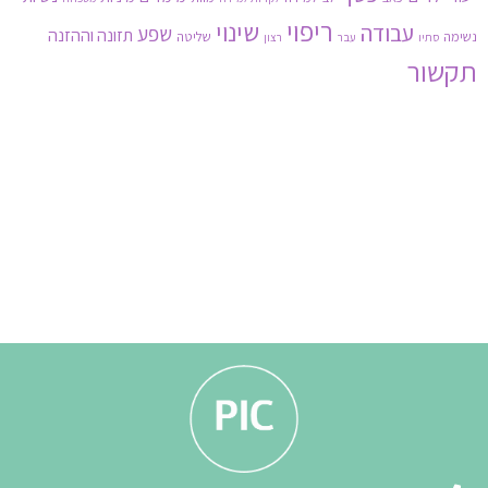
ריפוי
שינוי
עבודה
שפע
תזונה וההזנה
נשימה
שליטה
סתיו
עבר
רצון
תקשור
3