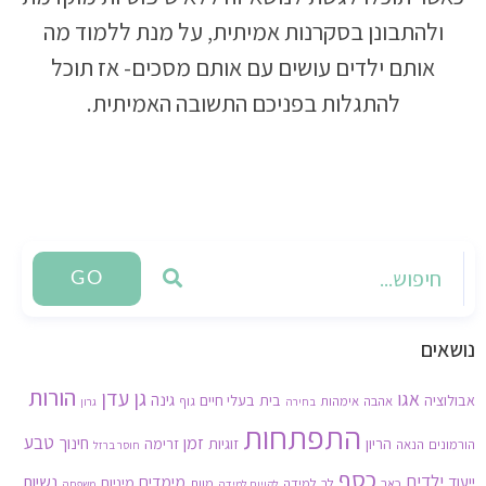
ולהתבונן בסקרנות אמיתית, על מנת ללמוד מה
אותם ילדים עושים עם אותם מסכים- אז תוכל
להתגלות בפניכם התשובה האמיתית.
GO
נושאים
הורות
גן עדן
אגו
גינה
אבולוציה
בית
בעלי חיים
אהבה
אימהות
גוף
בחירה
גרון
התפתחות
זמן
טבע
חינוך
הריון
זוגיות
זרימה
הורמונים
הנאה
חוסר ברזל
כסף
ילדים
נשיות
ייעוד
מימדים
מיניות
כאב
לב
למידה
מוות
לקויות למידה
משפחה