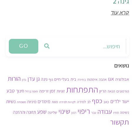
גינה 2
קרא עוד
GO
נושאים
הורות
גן עדן
אגו
גינה
אבולוציה
בית
בעלי חיים
אהבה
אימהות
גוף
בחירה
גרון
התפתחות
זמן
טבע
חינוך
הריון
זוגיות
זרימה
הורמונים
הנאה
חוסר ברזל
כסף
ילדים
נשיות
ייעוד
מימדים
מיניות
כאב
לב
למידה
מוות
לקויות למידה
משפחה
ריפוי
שינוי
עבודה
שפע
תזונה וההזנה
נשימה
שליטה
סתיו
עבר
רצון
תקשור